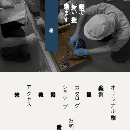
日々追求します
新しい技術を
創業一〇〇年まで、
アクセス
ショップ
カタログ
オリジナル印刷
紙工六十九年の御業
お問い合わせ