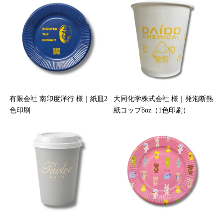
有限会社 南印度洋行 様｜紙皿2
大同化学株式会社 様｜発泡断熱
色印刷
紙コップ8oz（1色印刷）