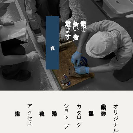
日々追求します
新しい技術を
創業一〇〇年まで、
アクセス
ショップ
カタログ
オリジナル印刷
紙工六十九年の御業