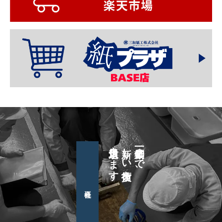
日々追求します
新しい技術を
創業一〇〇年まで、