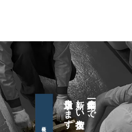
日々追求します
新しい技術を
創業一〇〇年まで、